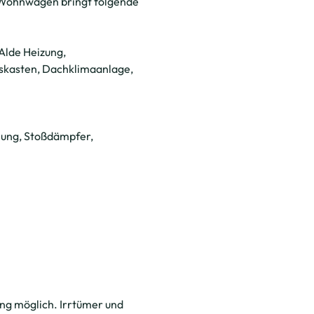
r Wohnwagen bringt folgende
Alde Heizung,
skasten, Dachklimaanlage,
lung, Stoßdämpfer,
ng möglich. Irrtümer und