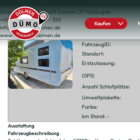
Dümo Reisemobile GmbH & Co. KG
Graskamp 15 DE-48249 Dülmen OT Hiddingsel
+49 (0) 2590 94360 - 100
Kaufen
info@duemo-duelmen.de
www.duemo-duelmen.de
FahrzeugID:
Standort:
Erstzulassung:
(0PS)
Anzahl Schlafplätze:
Umweltplakette:
Farbe:
km Stand: -
Ausstattung
Fahrzeugbeschreibung