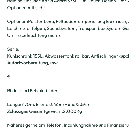
Bald bei uns, der Adria Adora 573PT im Neuen Design. De
Optionen mit sich:
Optionen:Polster Luna, Fußbodentemperierung Elektrisch, 
Leichmetallfelgen, Sound System, Transportbox System Ga
Umrissbeleuchtung rechts
Serie:
Kühlschrank 155L, Abwassertank rollbar, Antischlingerkupp
Autarkvorbereitung, usw.
€
Bilder sind Beispielbilder
Länge:7.70m/Breite:2.46m/Höhe/2.59m
Zulässiges Gesamtgewicht:2.000Kg
Näheres gerne am Telefon. Inzahlungnahme und Finanzieru