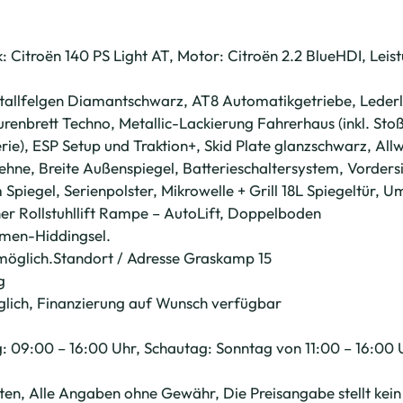
Citroën 140 PS Light AT, Motor: Citroën 2.2 BlueHDI, Leist
etallfelgen Diamantschwarz, AT8 Automatikgetriebe, Lederle
enbrett Techno, Metallic-Lackierung Fahrerhaus (inkl. St
rie), ESP Setup und Traktion+, Skid Plate glanzschwarz, Allw
ehne, Breite Außenspiegel, Batterieschaltersystem, Vorders
 Spiegel, Serienpolster, Mikrowelle + Grill 18L Spiegeltür,
er Rollstuhllift Rampe – AutoLift, Doppelboden
lmen-Hiddingsel.
möglich.Standort / Adresse Graskamp 15
g
ich, Finanzierung auf Wunsch verfügbar
: 09:00 – 16:00 Uhr, Schautag: Sonntag von 11:00 – 16:00 U
n, Alle Angaben ohne Gewähr, Die Preisangabe stellt kein r