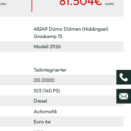
81.504€
utto)
(netto)
48249 Dümo Dülmen (Hiddingsel)
Graskamp 15
Modell 2926
Teilintegrierter
00.0000
103 (140 PS)
Diesel
Automatik
Euro 6e