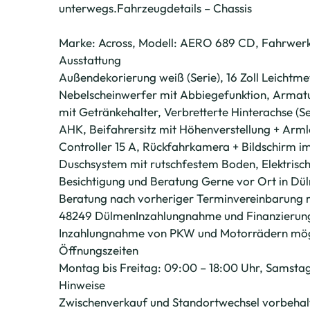
unterwegs.Fahrzeugdetails – Chassis
Marke: Across, Modell: AERO 689 CD, Fahrwerk: 
Ausstattung
Außendekorierung weiß (Serie), 16 Zoll Leichtm
Nebelscheinwerfer mit Abbiegefunktion, Armatur
mit Getränkehalter, Verbretterte Hinterachse (Se
AHK, Beifahrersitz mit Höhenverstellung + Arml
Controller 15 A, Rückfahrkamera + Bildschirm im
Duschsystem mit rutschfestem Boden, Elektrisch
Besichtigung und Beratung Gerne vor Ort in Dü
Beratung nach vorheriger Terminvereinbarung 
48249 DülmenInzahlungnahme und Finanzierun
Inzahlungnahme von PKW und Motorrädern mögl
Öffnungszeiten
Montag bis Freitag: 09:00 – 18:00 Uhr, Samstag
Hinweise
Zwischenverkauf und Standortwechsel vorbehalte