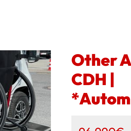
Other A
CDH |
*Autom.