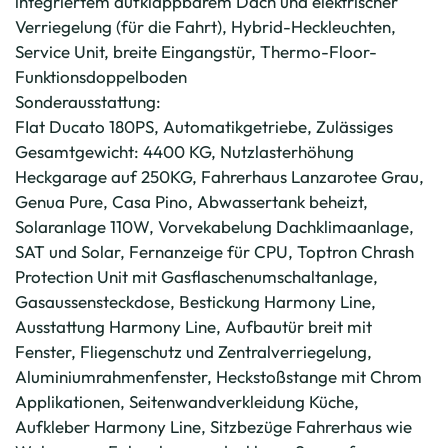
integriertem aufklappbarem Dach und elektrischer
Verriegelung (für die Fahrt), Hybrid-Heckleuchten,
Service Unit, breite Eingangstür, Thermo-Floor-
Funktionsdoppelboden
Sonderausstattung:
FIat Ducato 180PS, Automatikgetriebe, Zulässiges
Gesamtgewicht: 4400 KG, Nutzlasterhöhung
Heckgarage auf 250KG, Fahrerhaus Lanzarotee Grau,
Genua Pure, Casa Pino, Abwassertank beheizt,
Solaranlage 110W, Vorvekabelung Dachklimaanlage,
SAT und Solar, Fernanzeige für CPU, Toptron Chrash
Protection Unit mit Gasflaschenumschaltanlage,
Gasaussensteckdose, Bestickung Harmony Line,
Ausstattung Harmony Line, Aufbautür breit mit
Fenster, Fliegenschutz und Zentralverriegelung,
Aluminiumrahmenfenster, Heckstoßstange mit Chrom
Applikationen, Seitenwandverkleidung Küche,
Aufkleber Harmony Line, Sitzbezüge Fahrerhaus wie