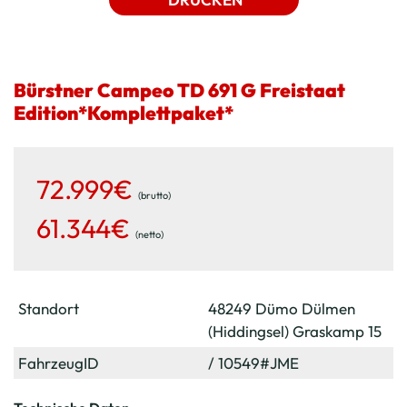
Bürstner Campeo TD 691 G Freistaat
Edition*Komplettpaket*
72.999€
(brutto)
61.344€
(netto)
Standort
48249 Dümo Dülmen
(Hiddingsel) Graskamp 15
FahrzeugID
/ 10549#JME