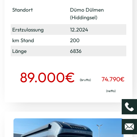
Standort
Dümo Dülmen
(Hiddingsel)
Erstzulassung
12.2024
km Stand
200
Länge
6836
89.000€
74.790€
(brutto)
(netto)