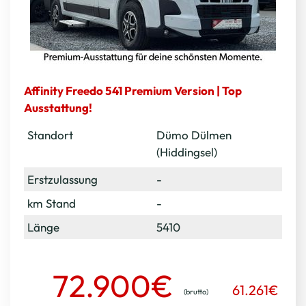
Affinity Freedo 541 Premium Version | Top
Ausstattung!
Standort
Dümo Dülmen
(Hiddingsel)
Erstzulassung
-
km Stand
-
Länge
5410
72.900€
61.261€
(brutto)