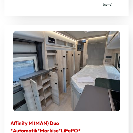
(netto)
Affinity M (MAN) Duo
*Automatik*Markise*LiFePO*